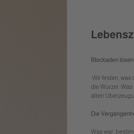
Lebensz
Blockaden lösen
Wir finden, was 
die Wurzel. Was 
alten Überzeugu
Die Vergangenh
Was war, bestim