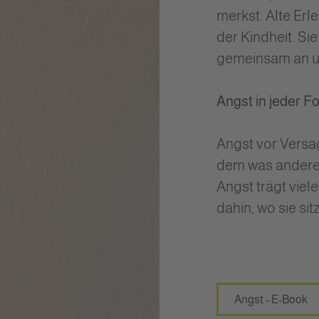
merkst. Alte Erl
der Kindheit. Si
gemeinsam an un
Angst in jeder F
Angst vor Versa
dem was andere 
Angst trägt viel
dahin, wo sie sitz
Angst - E-Book